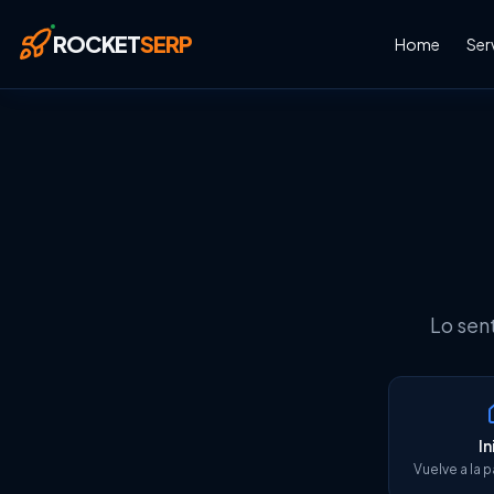
Saltar al contenido principal
ROCKET
SERP
Home
Ser
Lo sen
In
Vuelve a la p