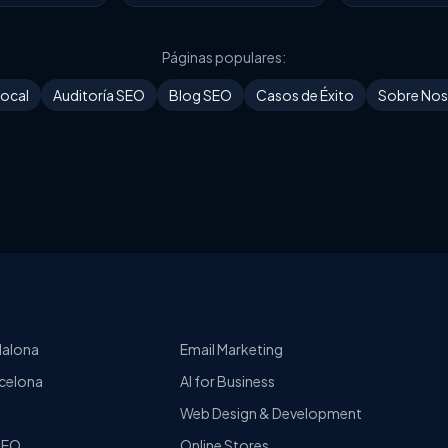
Páginas populares:
ocal
Auditoría SEO
Blog SEO
Casos de Éxito
Sobre Nos
dalona
Email Marketing
celona
AI for Business
Web Design & Development
 SEO
Online Stores