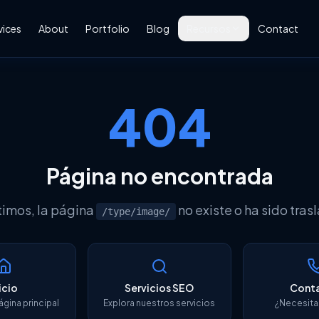
vices
About
Portfolio
Blog
Recursos
Contact
Glosario SEO
Diccionario completo de
términos SEO
404
Glosario Google Tools
GA4, Search Console, Ads
Herramientas SEO
Página no encontrada
Las mejores herramientas
gratuitas
timos, la página
no existe o ha sido tras
/type/image/
icio
Servicios SEO
Cont
ágina principal
Explora nuestros servicios
¿Necesita