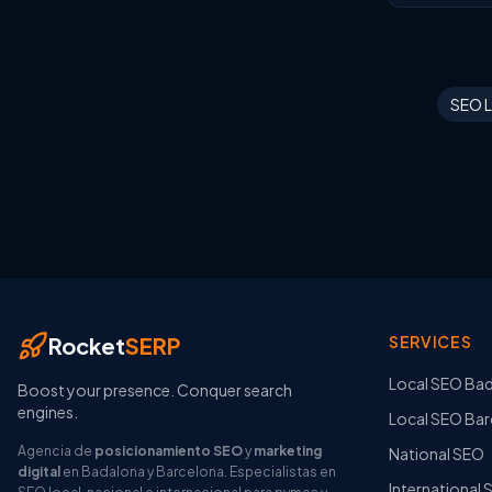
SEO L
Rocket
SERP
SERVICES
Local SEO Ba
Boost your presence. Conquer search
engines.
Local SEO Bar
Agencia de
posicionamiento SEO
y
marketing
National SEO
digital
en Badalona y Barcelona. Especialistas en
International