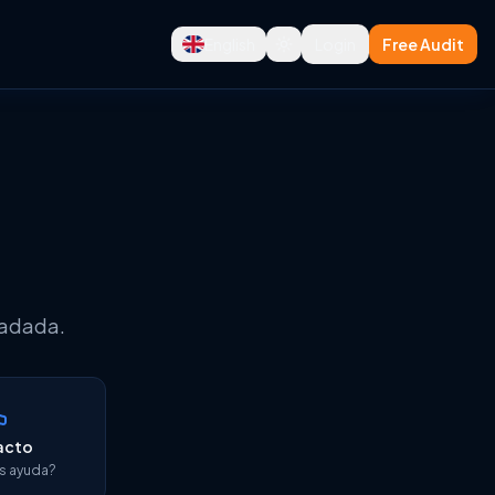
English
Login
Free Audit
 y GTM
ladada.
acto
s ayuda?