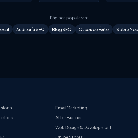
Páginas populares:
ocal
Auditoría SEO
Blog SEO
Casos de Éxito
Sobre Nos
dalona
Email Marketing
celona
AI for Business
Web Design & Development
 SEO
Online Stores