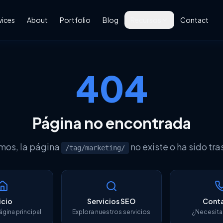
vices
About
Portfolio
Blog
Recursos
Contact
Glosario SEO
Diccionario completo de
términos SEO
404
Glosario Google Tools
GA4, Search Console, Ads
Herramientas SEO
Página no encontrada
Las mejores herramientas
gratuitas
mos, la página
no existe o ha sido tr
/tag/marketing/
icio
Servicios SEO
Cont
ágina principal
Explora nuestros servicios
¿Necesita