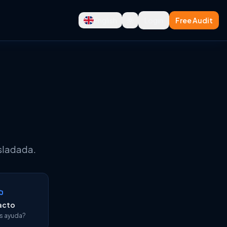
English
Login
Free Audit
 y GTM
asladada.
acto
s ayuda?