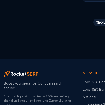
SEO L
Rocket
SERP
SERVICES
Local SEO Ba
Boost your presence. Conquer search
engines.
Local SEO Bar
Agencia de
posicionamiento SEO
y
marketing
National SEO
digital
en Badalona y Barcelona. Especialistas en
International