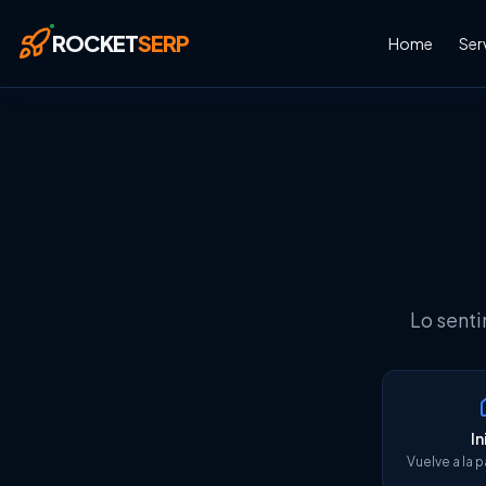
Saltar al contenido principal
ROCKET
SERP
Home
Ser
Lo senti
In
Vuelve a la p