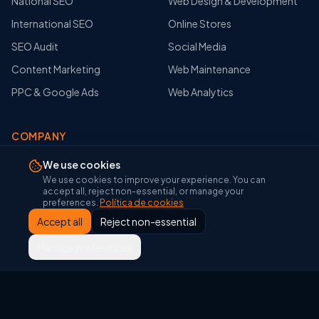
National SEO
Web Design & Development
International SEO
Online Stores
SEO Audit
Social Media
Content Marketing
Web Maintenance
PPC & Google Ads
Web Analytics
COMPANY
About Us
We use cookies
We use cookies to improve your experience. You can
Portfolio
accept all, reject non-essential, or manage your
preferences.
Política de cookies
Blog
Accept all
Reject non-essential
Glosario SEO
Manage preferences
Glosario Google Tools
Herramientas SEO
Contact