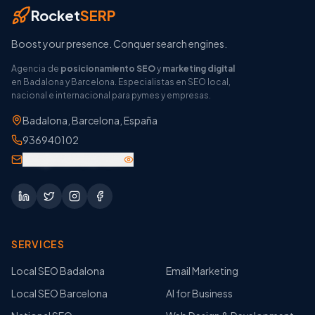
Rocket
SERP
Boost your presence. Conquer search engines.
Agencia de
posicionamiento SEO
y
marketing digital
en Badalona y Barcelona. Especialistas en SEO local,
nacional e internacional para pymes y empresas.
Badalona
,
Barcelona
,
España
936940102
info@rocketsep.com
SERVICES
Local SEO Badalona
Email Marketing
Local SEO Barcelona
AI for Business