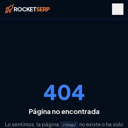
Saltar al contenido principal
ROCKET
SERP
404
RECURSOS
Página no encontrada
Glosario SEO
Glosario Google Tools
Lo sentimos, la página
no existe o ha sido
/shop/