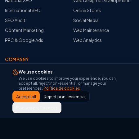
National SEO
Web Design & Development
International SEO
Online Stores
SEO Audit
Social Media
Content Marketing
Web Maintenance
PPC & Google Ads
Web Analytics
COMPANY
About Us
We use cookies
We use cookies to improve your experience. You can
Portfolio
accept all, reject non-essential, or manage your
preferences.
Política de cookies
Blog
Accept all
Reject non-essential
Glosario SEO
Manage preferences
Glosario Google Tools
Herramientas SEO
Contact