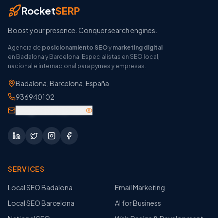
Rocket
SERP
Boost your presence. Conquer search engines.
Agencia de
posicionamiento SEO
y
marketing digital
en Badalona y Barcelona. Especialistas en SEO local,
nacional e internacional para pymes y empresas.
Badalona
,
Barcelona
,
España
936940102
info@rocketsep.com
SERVICES
Local SEO Badalona
Email Marketing
Local SEO Barcelona
AI for Business