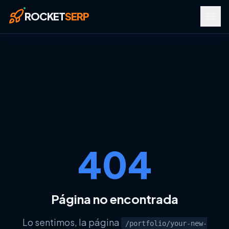
Saltar al contenido principal
ROCKET
SERP
404
RECURSOS
Página no encontrada
Glosario SEO
Glosario Google Tools
Lo sentimos, la página
/portfolio/your-new-