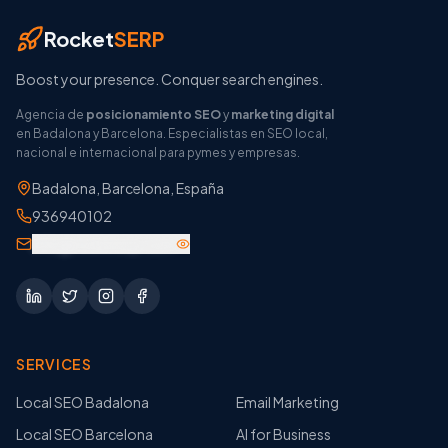
Rocket
SERP
Boost your presence. Conquer search engines.
Agencia de
posicionamiento SEO
y
marketing digital
en Badalona y Barcelona. Especialistas en SEO local,
nacional e internacional para pymes y empresas.
Badalona
,
Barcelona
,
España
936940102
info@rocketsep.com
SERVICES
Local SEO Badalona
Email Marketing
Local SEO Barcelona
AI for Business