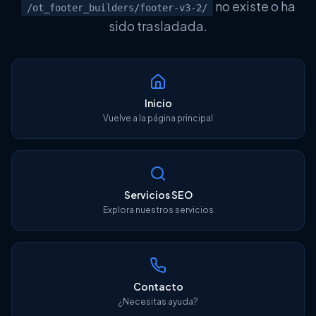
no existe o ha
/ot_footer_builders/footer-v3-2/
Herramientas SEO
sido trasladada.
Inicio
English
Vuelve a la página principal
Login
Free Audit
Servicios SEO
Explora nuestros servicios
Contacto
¿Necesitas ayuda?