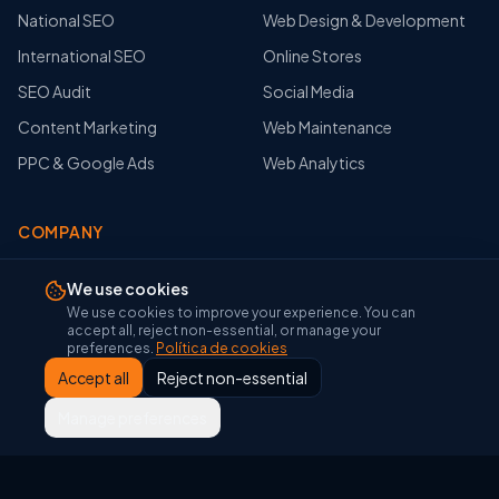
National SEO
Web Design & Development
International SEO
Online Stores
SEO Audit
Social Media
Content Marketing
Web Maintenance
PPC & Google Ads
Web Analytics
COMPANY
About Us
We use cookies
Portfolio
We use cookies to improve your experience. You can
accept all, reject non-essential, or manage your
Blog
preferences.
Política de cookies
Accept all
Reject non-essential
Glosario SEO
Glosario Google Tools
Manage preferences
Herramientas SEO
Contact