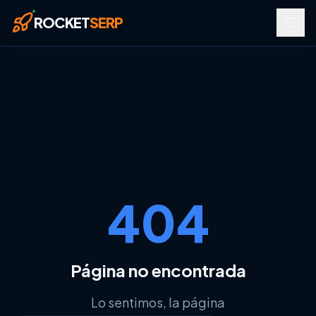
Saltar al contenido principal
ROCKET
SERP
404
RECURSOS
Página no encontrada
Glosario SEO
Lo sentimos, la página
Glosario Google Tools