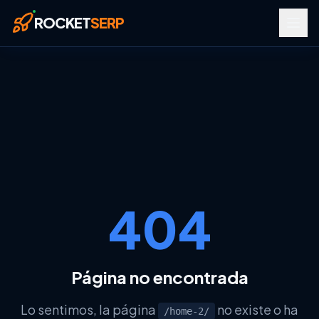
Saltar al contenido principal
ROCKET
SERP
404
RECURSOS
Página no encontrada
Glosario SEO
Glosario Google Tools
Lo sentimos, la página
no existe o ha
/home-2/