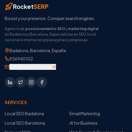
Rocket
SERP
Boost your presence. Conquer search engines.
Agencia de
posicionamiento SEO
y
marketing digital
en Badalona y Barcelona. Especialistas en SEO local,
nacional e internacional para pymes y empresas.
Badalona
,
Barcelona
,
España
936940102
info@rocketsep.com
SERVICES
Local SEO Badalona
Email Marketing
Local SEO Barcelona
AI for Business