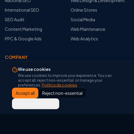
National SEO
Web Design & Development
International SEO
Online Stores
SEO Audit
Social Media
Content Marketing
Web Maintenance
PPC & Google Ads
Web Analytics
COMPANY
About Us
We use cookies
We use cookies to improve your experience. You can
Portfolio
accept all, reject non-essential, or manage your
preferences.
Política de cookies
Blog
Accept all
Reject non-essential
Glosario SEO
Manage preferences
Glosario Google Tools
Herramientas SEO
Contact